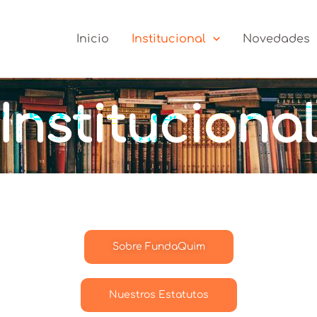
Inicio
Institucional
Novedades
Instituciona
Sobre FundaQuim
Nuestros Estatutos