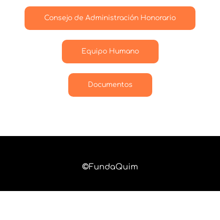
Consejo de Administración Honorario
Equipo Humano
Documentos
©
FundaQuim