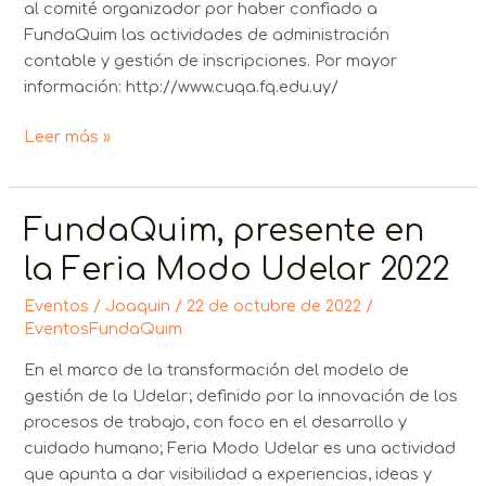
al comité organizador por haber confiado a
FundaQuim las actividades de administración
contable y gestión de inscripciones. Por mayor
información: http://www.cuqa.fq.edu.uy/
Leer más »
FundaQuim, presente en
FundaQuim,
presente
la Feria Modo Udelar 2022
en
la
Eventos
/
Joaquin
/
22 de octubre de 2022
/
Feria
EventosFundaQuim
Modo
En el marco de la transformación del modelo de
Udelar
gestión de la Udelar; definido por la innovación de los
2022
procesos de trabajo, con foco en el desarrollo y
cuidado humano; Feria Modo Udelar es una actividad
que apunta a dar visibilidad a experiencias, ideas y