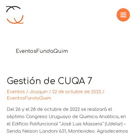
Ir
Mai
al
Men
contenido
EventosFundaQuim
Gestión de CUQA 7
Gestión
de
Eventos
/
Joaquin
/
22 de octubre de 2022
/
CUQA
EventosFundaQuim
7
Del 26 y el 28 de octubre de 2022 se realizará el
séptimo Congreso Uruguayo de Quimica Analitica, en
el Edificio Polifuncional “José Luis Massera” (Udelar) –
Senda Nelson Landoni 631, Montevideo. Agradecemos