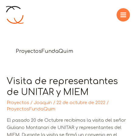
Ir
Mai
al
Men
contenido
ProyectosFundaQuim
Visita de representantes
Visita
de
de UNITAR y MIEM
representantes
de
Proyectos
/
Joaquin
/
22 de octubre de 2022
/
UNITAR
ProyectosFundaQuim
y
El pasado 20 de Octubre recibimos la visita del señor
MIEM
Giuliano Montanari de UNITAR y representantes del
MIEM. Durante la visita se firmó un convenio en el